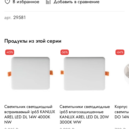
В избранное
Добавить в сравнение
арт.
29581
Продукты из этой серии
-45%
-56%
-64%
Светильник светодиодный
Светильники светодиодные
Корпус
встраиваемый ip65 KANLUX
ip65 влагозащищенные
светил
AREL LED DL 14W 4000К
KANLUX AREL LED DL 20W
DO 14
NW
3000К WW