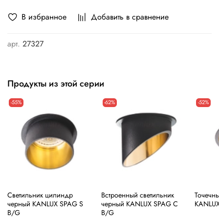
В избранное
Добавить в сравнение
арт.
27327
Продукты из этой серии
-55%
-62%
-52%
Cветильник цилиндр
Встроенный светильник
Точечны
черный KANLUX SPAG S
черный KANLUX SPAG C
KANLUX
B/G
B/G