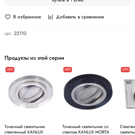
В избранное
Добавить в сравнение
арт.
22110
Продукты из этой серии
-68%
-68%
-69%
Точечный светильник
Точечный светильник со
Стекля
стеклянный KANLUX
стеклом KANLUX MORTA
светил