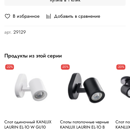
В избранное
Добавить в сравнение
арт.
29129
Продукты из этой серии
-22%
-20%
-20%
Cпот одиночный KANLUX
Споты потолочные черные
Cпот п
LAURIN EL-1O W GU10
KANLUX LAURIN EL-1O B
KANLUX 