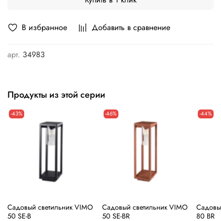
В избранное
Добавить в сравнение
арт.
34983
Продукты из этой серии
-43%
-46%
-44%
Садовый светильник VIMO
Садовый светильник VIMO
Садовы
50 SE-B
50 SE-BR
80 BR