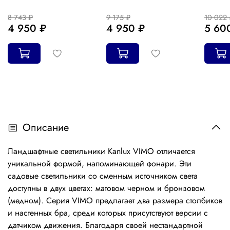
8 743 ₽
9 175 ₽
10 022 
4 950 ₽
4 950 ₽
5 60
Описание
Ландшафтные светильники Kanlux VIMO отличается
уникальной формой, напоминающей фонари. Эти
садовые светильники со сменным источником света
доступны в двух цветах: матовом черном и бронзовом
(медном). Серия VIMO предлагает два размера столбиков
и настенных бра, среди которых присутствуют версии с
датчиком движения. Благодаря своей нестандартной