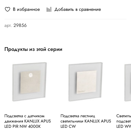
В избранное
Добавить в сравнение
арт.
29856
Продукты из этой серии
Подсветка с датчиком
Подсветка лестниц
Cветиль
движения KANLUX APUS
светильники KANLUX APUS
подсве
LED PIR NW 4000К
LED CW
LED W