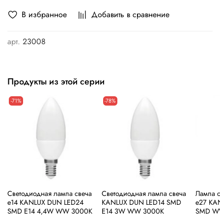
В избранное
Добавить в сравнение
арт.
23008
Продукты из этой серии
-71%
-78%
Cветодиодная лампа свеча
Cветодиодная лампа свеча
Лампа с
е14 KANLUX DUN LED24
KANLUX DUN LED14 SMD
е27 KA
SMD E14 4,4W WW 3000K
E14 3W WW 3000K
SMD W