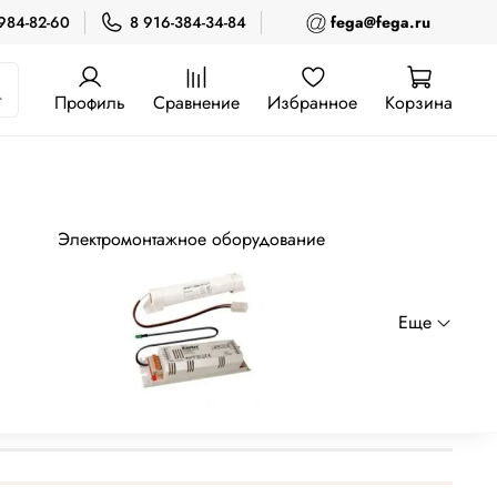
 984-82-60
8 916-384-34-84
fega@fega.ru
LOBA !
Профиль
Сравнение
Избранное
Корзина
Электромонтажное оборудование
Еще